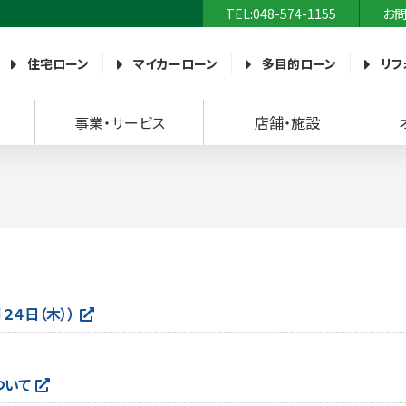
TEL:048-574-1155
お
農業協同組合）
住宅ローン
マイカーローン
多目的ローン
リフ
事業・サービス
店舗・施設
２４日（木））
ついて