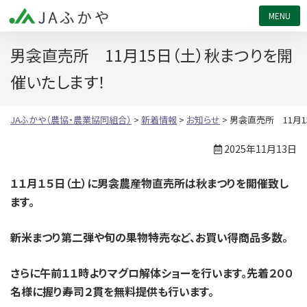
JAふかや（農協・農業協同組合）
男衾直売所 11月15日（土）秋まつりを開
催いたします！
JAふかや（農協・農業協同組合）
>
新着情報
>
お知らせ
>
男衾直売所 11月1
2025年11月13日
１１月１５日（土）に男衾農産物直売所は秋まつりを開催致し
ます。
新米まつり第二弾や旬の果物特売など、お買い得商品多数。
さらに午前１１時よりマグロ解体ショーを行います。先着２００
名様に握り寿司２貫を無料提供も行います。