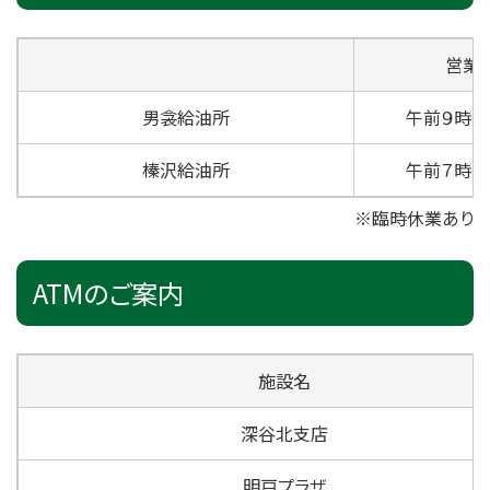
営業
男衾給油所
午前９時～
榛沢給油所
午前７時～
※臨時休業あり
ATMのご案内
施設名
深谷北支店
明戸プラザ