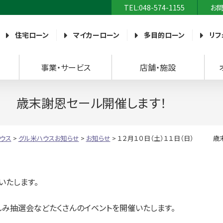
TEL:048-574-1155
お
農業協同組合）
住宅ローン
マイカーローン
多目的ローン
リフ
事業・サービス
店舗・施設
） 歳末謝恩セール開催します！
ウス
>
グル米ハウスお知らせ
>
お知らせ
>
１２月１０日（土）１１日（日） 歳
いたします。
み抽選会などたくさんのイベントを開催いたします。