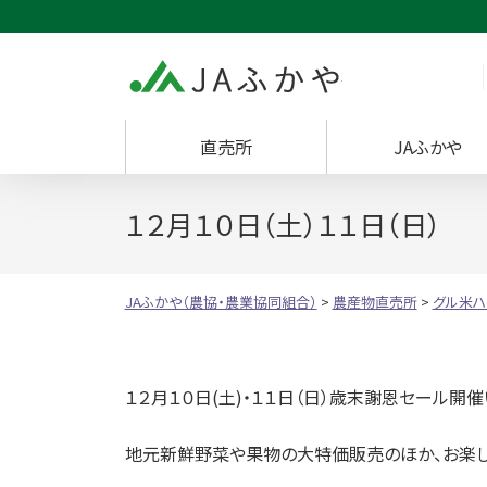
JAふかや（農協・
直売所
JAふかや
１２月１０日（土）１１日（日
JAふかや（農協・農業協同組合）
>
農産物直売所
>
グル米ハ
１２月１０日(土)・１１日（日）歳末謝恩セール開催
地元新鮮野菜や果物の大特価販売のほか、お楽し