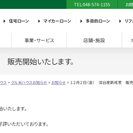
TEL:048-574-1155
お
農業協同組合）
住宅ローン
マイカーローン
多目的ローン
リフ
事業・サービス
店舗・施設
葱 販売開始いたします。
ウス
>
グル米ハウスお知らせ
>
お知らせ
>
１２月２日（金） 深谷産新戒葱 販売
始いたします。
好評いただいております。