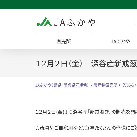
JAふかや（農協・
直売所
JAふかや
１２月２日（金） 深谷産新戒
JAふかや（農協・農業協同組合）
>
農産物直売所
>
グル米ハ
１２月２日(金)より深谷産『新戒ねぎ』の販売を開
お歳暮やご自宅用など、毎年たくさんの皆様にご