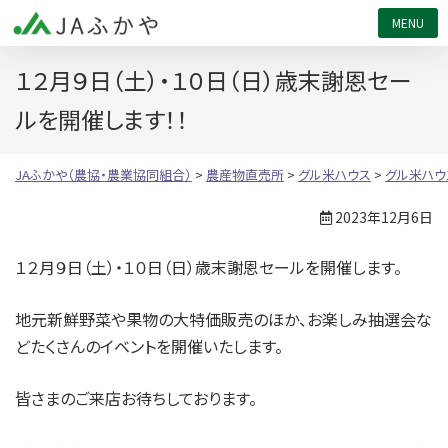
JAふかや（農協・農業協同組合）
１２月９日（土）・１０日（日）歳末謝恩セー
ルを開催します！！
JAふかや（農協・農業協同組合）
>
農産物直売所
>
グル米ハウス
>
グル米ハウ
2023年12月6日
１２月９日（土）・１０日（日）歳末謝恩セールを開催します。
地元新鮮野菜や果物の大特価販売のほか、お楽しみ抽選会な
どたくさんのイベントを開催いたします。
皆さまのご来店お待ちしております。