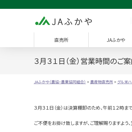
JAふかや（農協・
直売所
JAふかや
３月３１日（金）営業時間のご案
JAふかや（農協・農業協同組合）
>
農産物直売所
>
グル米ハ
３月３１日（金）は決算棚卸のため、午前１２時ま
ご不便をお掛け致しますが、ご理解賜りますよう、