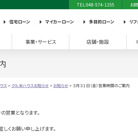
TEL:048-574-1155
お
農業協同組合）
住宅ローン
マイカーローン
多目的ローン
リフ
事業・サービス
店舗・施設
内
ウス
>
グル米ハウスお知らせ
>
お知らせ
>
３月３１日（金）営業時間のご案内
での営業となります。
宜しくお願い申し上げます。