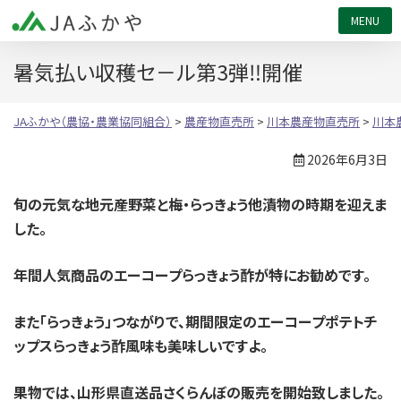
JAふかや（農協・農業協同組合）
暑気払い収穫セ－ル第3弾‼開催
JAふかや（農協・農業協同組合）
>
農産物直売所
>
川本農産物直売所
>
川本
2026年6月3日
旬の元気な地元産野菜と梅・らっきょう他漬物の時期を迎えま
した。
年間人気商品のエーコープらっきょう酢が特にお勧めです。
また「らっきょう」つながりで、期間限定のエーコープポテトチ
ップスらっきょう酢風味も美味しいですよ。
果物では、山形県直送品さくらんぼの販売を開始致しました。