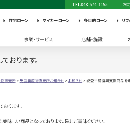
TEL:048-574-1155
お
農業協同組合）
住宅ローン
マイカーローン
多目的ローン
リフ
事業・サービス
店舗・施設
ております。
産物直売所
>
男衾農産物直売所お知らせ
>
お知らせ
>
能登半島復興支援商品を販
おります。
た美味しい商品となっております。是非ご賞味ください。