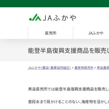
JAふかや（農協・
直売所
JAふかや
能登半島復興支援商品を販売し
JAふかや（農協・農業協同組合）
>
農産物直売所
>
男衾農
男衾直売所では能登半島復興支援商品を販売して
普段あまり見かけることのない、海産物を活かし