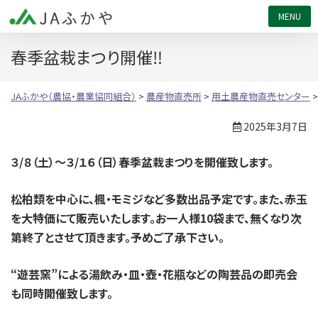
JAふかや（農協・農業協同組合）
春季盆栽まつり開催‼
JAふかや（農協・農業協同組合）
>
農産物直売所
>
用土農産物直売センター
2025年3月7日
３/８（土）～３/１６（日）春季盆栽まつりを開催致します。
松柏類を中心に、楓・モミジなど多数出品予定です。また、赤玉
を大特価にて販売いたします。お一人様10袋まで、無くなり次
第終了とさせて頂きます。予めご了承下さい。
“遊芸窯”による湯飲み・皿・壺・花瓶などの陶芸品の即売会
も同時開催致します。