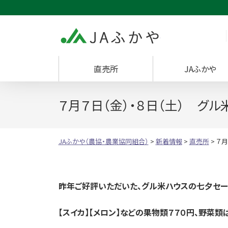
JAふかや（農協・
直売所
JAふかや
７月７日（金）・８日（土） グ
JAふかや（農協・農業協同組合）
>
新着情報
>
直売所
>
７月
昨年ご好評いただいた、
グル米ハウスの
七夕セー
【スイカ】【メロン】などの果物類７７０円、
野菜類