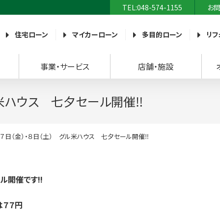
TEL:048-574-1155
お
農業協同組合）
住宅ローン
マイカーローン
多目的ローン
リフ
事業・サービス
店舗・施設
ル米ハウス 七夕セール開催‼
７日（金）・８日（土） グル米ハウス 七夕セール開催‼
ル開催です!!
は７７円