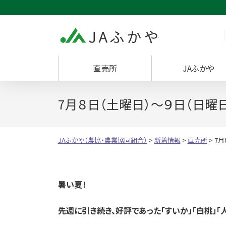
JAふかや（農協・
直売所
JAふかや
7月８日（土曜日）～９日（日曜
JAふかや（農協・農業協同組合）
>
新着情報
>
直売所
>
7月
暑い夏！
先週に引き続き、好評であった「すいか」「白桃」「