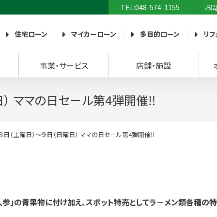
TEL:048-574-1155
お
農業協同組合）
住宅ローン
マイカーローン
多目的ローン
リフ
事業・サービス
店舗・施設
日） ママの日セ－ル第4弾開催‼
８日（土曜日）～９日（日曜日） ママの日セ－ル第4弾開催‼
人参」の青果物に付け加え、
スポット特売としてラ－メン類各種の特