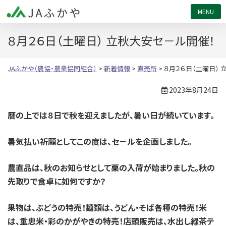
JAふかや（農協・農業協同組合）
８月２６日（土曜日） 立秋大安セ－ル開催！
JAふかや（農協・農業協同組合）
>
新着情報
>
直売所
>
８月２６日（土曜日） 
2023年8月24日
暦の上では８日で秋を迎えましたが、暑い日が続いています。
暑気払い祈願としてこの度は、セ－ルを企画しました。
農直品は、秋のお知らせとして栗の入荷が始まりました。秋の
先取りで食卓に如何ですか？
果物は、ぶどうの特売！麺類は、うどん・そば各種の特売！米
は、重忠米・彩のかがやきの特売！店頭販売は、水出し緑茶テ