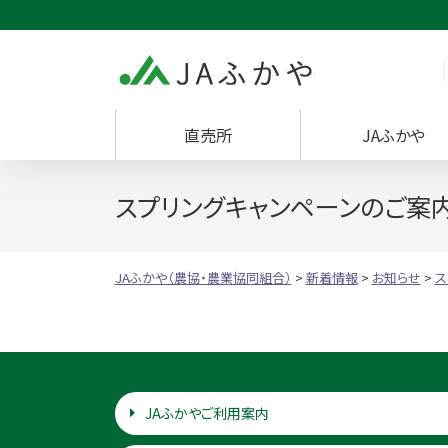
JAふかや（農協・
直売所
JAふかや
スプリングキャンペーンのご案
JAふかや（農協・農業協同組合）
>
新着情報
>
お知らせ
>
ス
JAふかやご利用案内