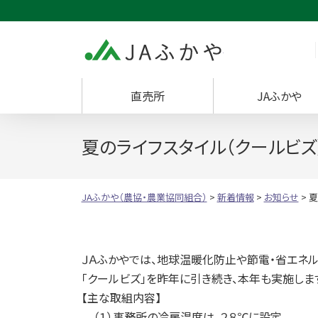
JAふかや（農協・
直売所
JAふかや
夏のライフスタイル（クールビズ
JAふかや（農協・農業協同組合）
>
新着情報
>
お知らせ
>
夏
ＪＡふかやでは、地球温暖化防止や節電・省エネ
「クールビズ」を昨年に引き続き、本年も実施しま
【主な取組内容】
（１）事務所の冷房温度は、２８℃に設定。