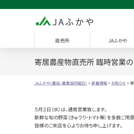
JAふかや（農協・
直売所
JAふかや
寄居農産物直売所 臨時営業の
JAふかや（農協・農業協同組合）
>
新着情報
>
お知らせ
>
寄
５月２日（水）は、通常営業致します。
新鮮な旬の野菜（きゅうり・トマト等）を多数ご用意
皆様のご来店を心よりお待ち申し上げます。