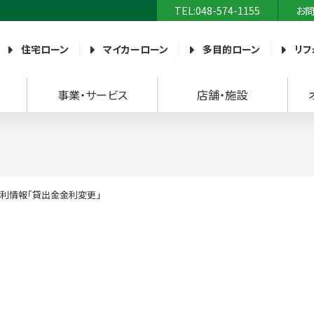
TEL:048-574-1155
お
農業協同組合）
住宅ローン
マイカーローン
多目的ローン
リフ
事業・サービス
店舗・施設
利情報「貸出金金利変更」
。