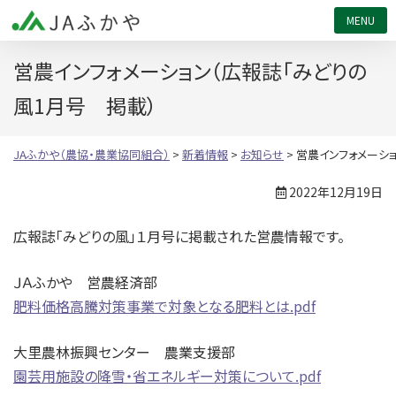
JAふかや（農協・農業協同組合）
営農インフォメーション（広報誌「みどりの
風1月号 掲載）
JAふかや（農協・農業協同組合）
>
新着情報
>
お知らせ
>
営農インフォメーシ
2022年12月19日
広報誌「みどりの風」１月号に掲載された営農情報です。
ＪＡふかや 営農経済部
肥料価格高騰対策事業で対象となる肥料とは.pdf
大里農林振興センター 農業支援部
園芸用施設の降雪・省エネルギー対策について.pdf