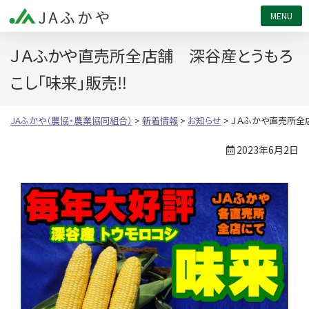
JAふかや（農協・農業協同組合）
ＪＡふかや直売所全店舗 深谷産とうもろ
こし「味来」販売‼
JAふかや（農協・農業協同組合）
>
新着情報
>
お知らせ
>
ＪＡふかや直売所全
2023年6月2日