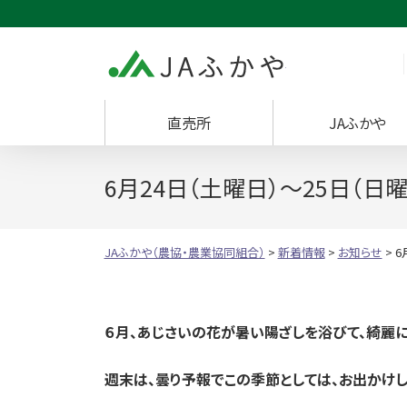
JAふかや（農協・
直売所
JAふかや
6月24日（土曜日）～25日（日
JAふかや（農協・農業協同組合）
>
新着情報
>
お知らせ
>
6
６月、あじさいの花が暑い陽ざしを浴びて、綺麗
週末は、曇り予報でこの季節としては、お出かけし