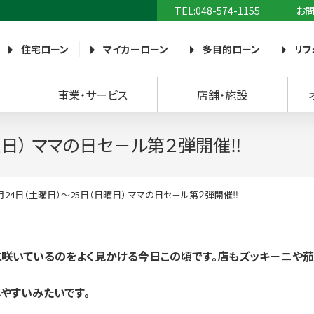
TEL:048-574-1155
お
農業協同組合）
住宅ローン
マイカーローン
多目的ローン
リフ
事業・サービス
店舗・施設
曜日） ママの日セ－ル第２弾開催‼
月24日（土曜日）～25日（日曜日） ママの日セ－ル第２弾開催‼
に咲いているのをよく見かける今日この頃です。店もズッキ－ニや茄
やすいみたいです。