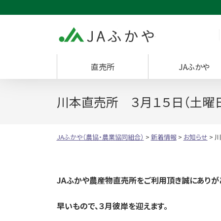
JAふかや（農協・
直売所
JAふかや
川本直売所 ３月１５日（土曜日
JAふかや（農協・農業協同組合）
>
新着情報
>
お知らせ
>
川
JA
ふかや農産物直売所をご利用頂き誠にありがと
早いもので、３月彼岸を迎えます。