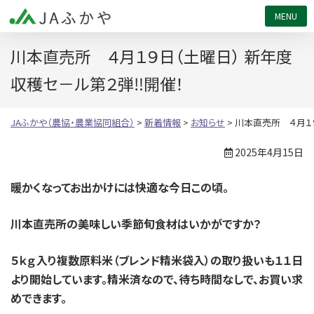
JAふかや（農協・農業協同組合）
川本直売所 ４月１９日（土曜日） 新年度
収穫セ－ル第２弾‼開催！
JAふかや（農協・農業協同組合）
>
新着情報
>
お知らせ
>
川本直売所 ４月１
2025年4月15日
暖かくなってお出かけには快適な今日この頃。
川本直売所の美味しい季節旬食材はいかがですか？
５ｋｇ入り複数原料米（ブレンド精米袋入）の取り扱いも１１日
より開始しています。
精米済なので、待ち時間なしで、お買い求
めできます。