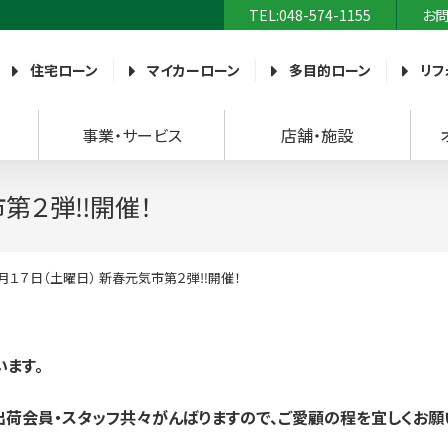
TEL:048-574-1155
お
農業協同組合）
住宅ローン
マイカーローン
多目的ローン
リフ
事業・サービス
店舗・施設
市第２弾‼開催！
月１７日（土曜日） 新春元気市第２弾‼開催！
ます。
荷会員・スタッフ共々
がんばりますので、ご愛顧の程を宜しくお願