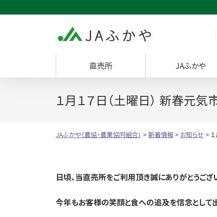
JAふかや（農協・
直売所
JAふかや
１月１７日（土曜日） 新春元気
JAふかや（農協・農業協同組合）
>
新着情報
>
お知らせ
>
１
日頃、当直売所をご利用頂き誠にありがとうござい
今年もお客様の笑顔と食への追及を信念として出