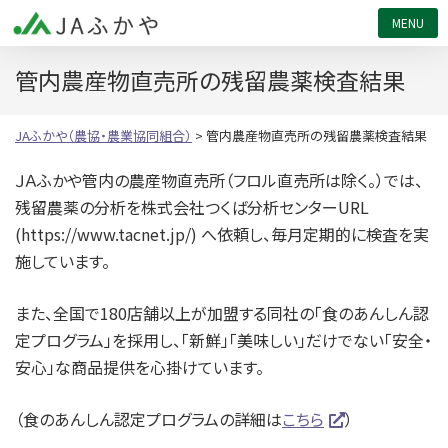
JAふかや（農協・農業協同組合）
管内農産物直売所の残留農薬検査結果
JAふかや（農協・農業協同組合）
>
管内農産物直売所の残留農薬検査結果
ＪＡふかや管内の農産物直売所（フロル直売所は除く。）では、
残留農薬の分析を株式会社つくば分析センターURL
(https://www.tacnet.jp/) へ依頼し、毎月定期的に検査を実
施しています。
また、全国で180店舗以上が加盟する同社の「食のあんしん認
定プログラム」を採用し、「新鮮」「美味しい」だけでない「安全・
安心」な商品提供を心掛けています。
（食のあんしん認定プログラムの詳細は
こちら
）