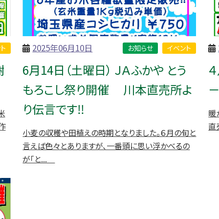
2025年06月10日
ト
お知らせ
イベント
謝
6月14日（土曜日） ＪＡふかや とう
４
もろこし祭り開催 川本直売所よ
－
り伝言です‼
米
暖
作
直
小麦の収穫や田植えの時期となりました。６月の旬と
言えば色々とありますが、一番頭に思い浮かべるの
が「と...