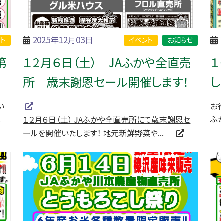
2025年12月03日
ト
イベント
お知らせ
第
１２月６日（土） JAふかや全直売
１
所 歳末謝恩セール開催します！
し
い
お
と
ふ
１２月６日（土） JAふかや全直売所にて歳末謝恩セ
ールを開催いたします！ 地元新鮮野菜や...