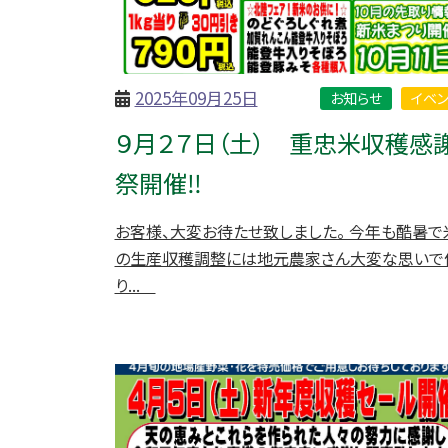
2025年09月25日
お知らせ
イベン
９月２７日（土） 重忠米収穫感
祭開催‼
お客様、大変お待たせ致しました。 今年も酷暑で
の生産収穫調整には地元農家さん大変な思いで
り...