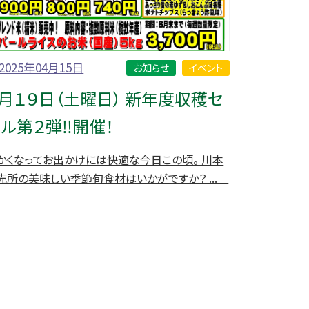
2025年04月15日
お知らせ
イベント
月１９日（土曜日） 新年度収穫セ
ル第２弾‼開催！
かくなってお出かけには快適な今日この頃。 川本
売所の美味しい季節旬食材はいかがですか？ ...