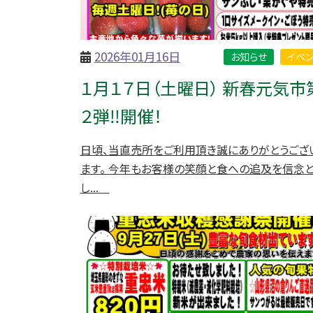
2026年01月16日
お知らせ
イベン
１月１７日（土曜日） 新春元気市
２弾‼開催！
日頃、当直売所をご利用頂き誠にありがとうござ
ます。 今年もお客様の笑顔と食への追及を信念
し...