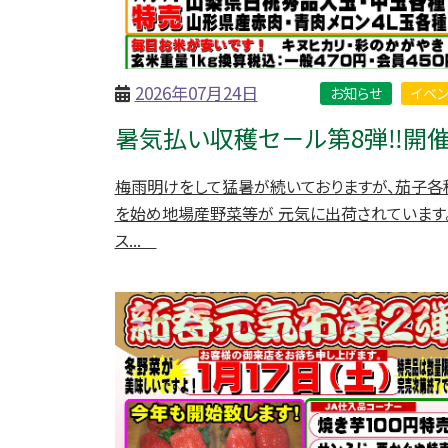
2026年07月24日
お知らせ
イベン
暑気払い収穫セ－ル第8弾‼開催
梅雨明けをして猛暑が続いておりますが、茄子各
を始め地場産野菜等が 元気に出荷されています
ス...