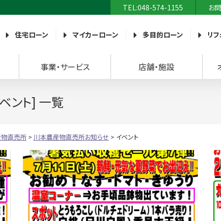
TEL:048-574-1155
お
農業協同組合）
住宅ローン
マイカーローン
多目的ローン
リフ
事業・サービス
店舗・施設
ベント] 一覧
産物直売所
>
川本農産物直売所お知らせ
>
イベント