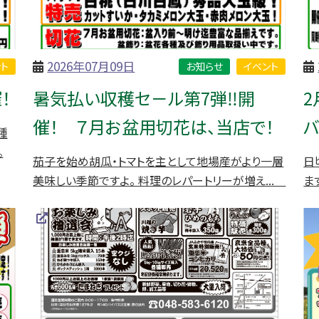
2026年07月09日
ト
お知らせ
イベント
！
暑気払い収穫セ－ル第7弾‼開
2
催！ ７月お盆用切花は、当店で！
バ
種
。
茄子を始め胡瓜・トマトを主として地場産がより一層
日
美味しい季節ですよ。 料理のレパートリーが増え...
ま