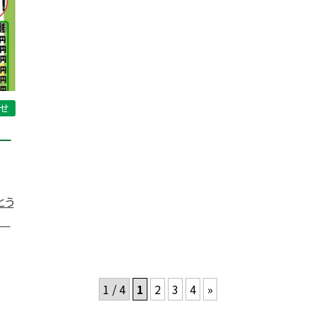
せ
－
とう
..
1 / 4
1
2
3
4
»