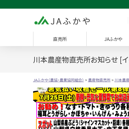
JAふかや（農協・
直売所
JAふかや
川本農産物直売所お知らせ [イ
JAふかや（農協・農業協同組合）
>
農産物直売所
>
川本農