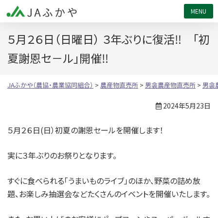
JAふかや（農協・農業協同組合）
５月２６日（日曜日） ３年ぶりに復活‼ 「初
夏謝恩セ－ル」開催‼
JAふかや（農協・農業協同組合）
>
農産物直売所
>
男衾農産物直売所
>
男衾
2024年5月23日
５月２６日(日）初夏の謝恩セールを開催します！
実に３年ぶりのお祭りとなります。
すぐに食べられる「うまいものライブ」のほか、野菜の詰め放
題、お楽しみ抽選会などたくさんのイベントを開催いたします。