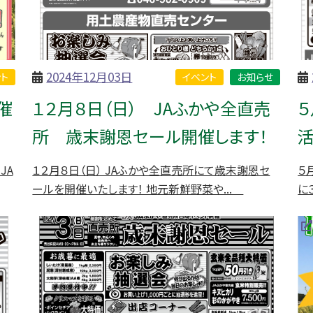
2024年12月03日
ト
イベント
お知らせ
催
１２月８日（日） JAふかや全直売
５
所 歳末謝恩セール開催します！
活
JA
１２月８日（日） JAふかや全直売所にて歳末謝恩セ
５
ールを開催いたします！ 地元新鮮野菜や...
に