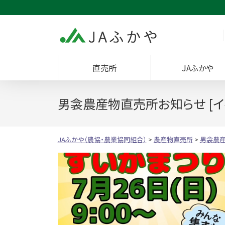
JAふかや（農協・
直売所
JAふかや
男衾農産物直売所お知らせ [イ
JAふかや（農協・農業協同組合）
>
農産物直売所
>
男衾農