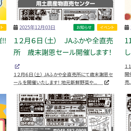
2025年12月03日
ト
お知らせ
イベント
催‼
１２月６日（土） JAふかや全直売
1
所 歳末謝恩セール開催します！
し
１
開
１２月６日（土） JAふかや全直売所にて歳末謝恩セ
売
ールを開催いたします！ 地元新鮮野菜や...