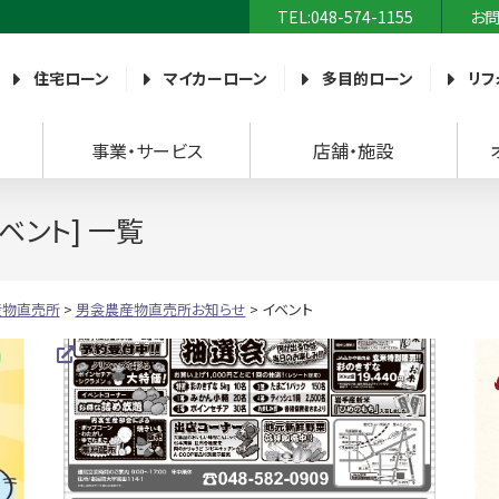
TEL:048-574-1155
お
農業協同組合）
住宅ローン
マイカーローン
多目的ローン
リフ
事業・サービス
店舗・施設
ベント] 一覧
産物直売所
>
男衾農産物直売所お知らせ
>
イベント