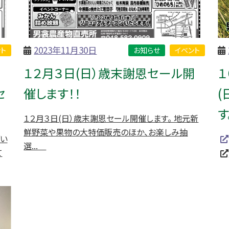
2023年11月30日
ト
お知らせ
イベント
ュ
１２月３日(日）歳末謝恩セール開
１
セ
催します！！
す
１２月３日(日）歳末謝恩セール開催します。 地元新
鮮野菜や果物の大特価販売のほか、お楽しみ抽
い
選...
て