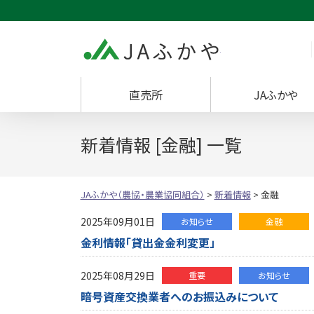
JAふかや（農協・
直売所
JAふかや
新着情報 [金融] 一覧
JAふかや（農協・農業協同組合）
>
新着情報
>
金融
2025年09月01日
お知らせ
金融
金利情報「貸出金金利変更」
2025年08月29日
重要
お知らせ
暗号資産交換業者へのお振込みについて