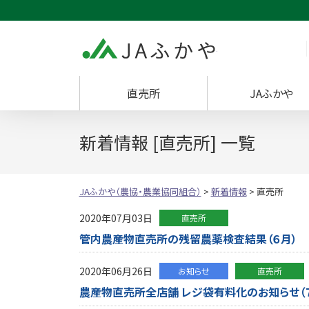
JAふかや（農協・
直売所
JAふかや
新着情報 [直売所] 一覧
JAふかや（農協・農業協同組合）
>
新着情報
>
直売所
2020年07月03日
直売所
管内農産物直売所の残留農薬検査結果（６月）
2020年06月26日
お知らせ
直売所
農産物直売所全店舗 レジ袋有料化のお知らせ（７