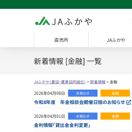
JAふかや（農協・
直売所
JAふかや
新着情報 [金融] 一覧
JAふかや（農協・農業協同組合）
>
新着情報
>
金融
2026年04月08日
お知らせ
金融
令和8年度 年金相談会開催日程のお知らせ
2026年04月01日
お知らせ
金融
金利情報「貸出金金利変更」