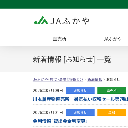
JAふかや（農協・
直売所
JAふかや
新着情報 [お知らせ] 一覧
JAふかや（農協・農業協同組合）
>
新着情報
>
お知らせ
2026年07月09日
お知らせ
直売所
川本農産物直売所 暑気払い収穫セ－ル第7弾‼
2026年07月01日
お知らせ
金融
金利情報「貸出金金利変更」